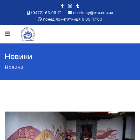
(0472) 63 09 71
cherkasy@e-u.edu.ua
понеділок-п'ятниця 9:00-17:00
Новини
Новини