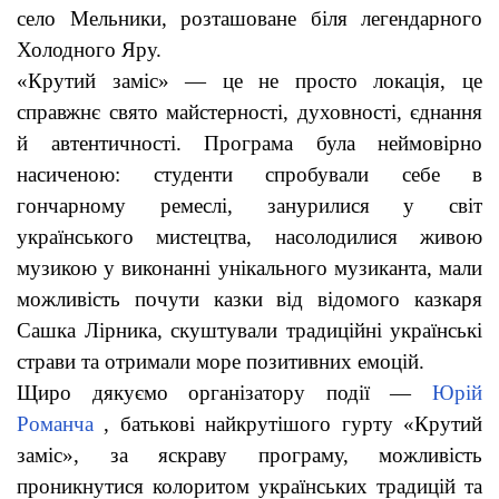
село Мельники, розташоване біля легендарного
Холодного Яру.
«Крутий заміс» — це не просто локація, це
справжнє свято майстерності, духовності, єднання
й автентичності. Програма була неймовірно
насиченою: студенти спробували себе в
гончарному ремеслі, занурилися у світ
українського мистецтва, насолодилися живою
музикою у виконанні унікального музиканта, мали
можливість почути казки від відомого казкаря
Сашка Лірника, скуштували традиційні українські
страви та отримали море позитивних емоцій.
Щиро дякуємо організатору події —
Юрій
Романча
, батькові найкрутішого гурту «Крутий
заміс», за яскраву програму, можливість
проникнутися колоритом українських традицій та